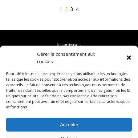
1
2
3
4
les arrivages
Gérer le consentement aux
le concept
cookies
les produits
Pour offrir les meilleures expériences, nous utilisons des technologies
les producteurs
telles que les cookies pour stocker et/ou accéder aux informations des
appareils. Le fait de consentir à ces technologies nous permettra de
la boutique
traiter des données telles que le comportement de navigation ou les ID
uniques sur ce site. Le fait de ne pas consentir ou de retirer son
nous contacter
consentement peut avoir un effet négatif sur certaines caractéristiques
et fonctions.
Accepter